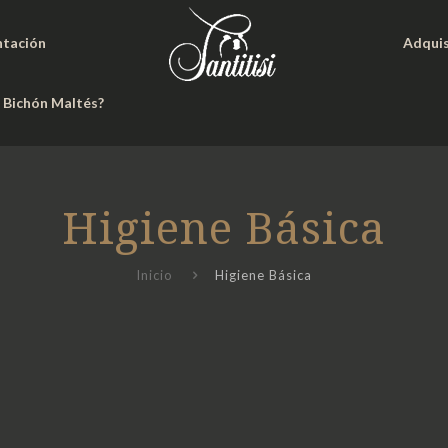
ntación
Adquis
n Bichón Maltés?
Higiene Básica
Inicio
Higiene Básica