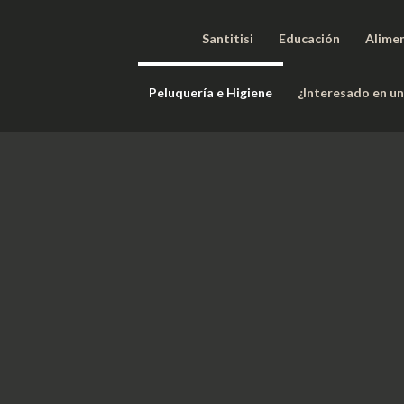
Santitisi
Educación
Alime
Peluquería e Higiene
¿Interesado en u