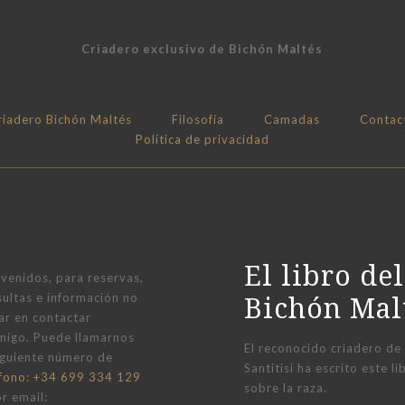
Criadero exclusivo de Bichón Maltés
riadero Bichón Maltés
Filosofía
Camadas
Contac
Política de privacidad
El libro del
nvenidos, para reservas,
Bichón Mal
sultas e información no
ar en contactar
migo. Puede llamarnos
El reconocido criadero de
siguiente número de
Santitisi ha escrito este l
éfono: +34 699 334 129
sobre la raza.
r email: