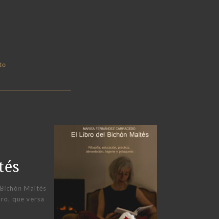
to
tés
 Bichón Maltés
ibro, que versa