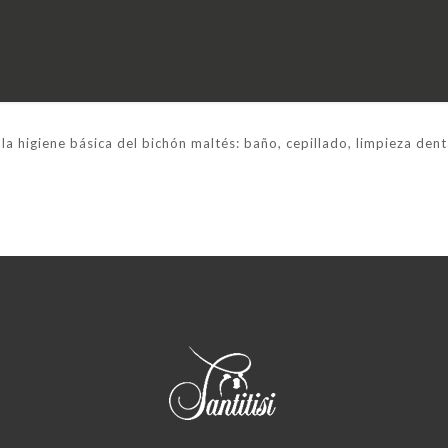
la higiene básica del bichón maltés: baño, cepillado, limpieza dent