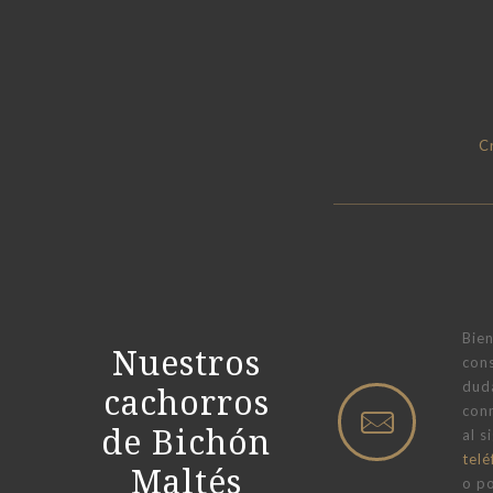
C
Bie
Nuestros
con
dud
cachorros
con
de Bichón
al 
tel
Maltés
o po