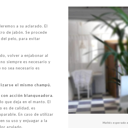
deremos a su aclarado. El
stro de jabón. Se procede
del pelo, para evitar
do, volver a enjabonar al
 no siempre es necesario y
e no sea necesario es
lizarse el mismo champú.
con acción blanqueadora
.
do que deja en el manto. El
o es de calidad, es
mparable. En caso de utilizar
en su uso y enjuagar a la
Maltés esperado e
lor azulado.