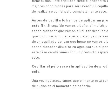
tiene nudos. Este cepillado tiene el propósito
mejores condiciones para ser lavado. El cepill
de realizarse con el pelo completamente seco.
Antes de cepillarlo hemos de aplicar un pr
este fin
. Si seguido vamos a bañar al maltés p
acondicionador que vamos a utilizar después d
que no importa humedecer al perro ya que vamo
de un cepillado del can que luego no vamos a b
acondicionador disuelto en agua porque el pe
este caso cepillaremos con un producto específ
seco.
Cepillar el pelo seco sin aplicación de pro
pelo.
Una vez nos aseguramos que el manto está co
de nudos es el momento de bañarlo.