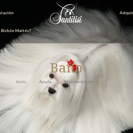
ntación
Adquis
n Bichón Maltés?
Baño
Inicio
Ayuda
Mantenimiento
Baño